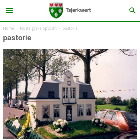
Home
Nostalgyske optocht
pastorie
pastorie