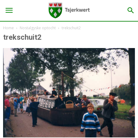
Home
Nostalgyske optocht
trekschuit2
trekschuit2