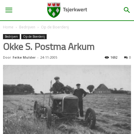
Home
Bedrijven
Op de Boerderij
Bedrijven
Op de Boerderij
Okke S. Postma Arkum
Door
Feike Mulder
-
24-11-2005
1692
0