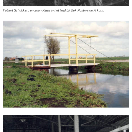
Folkert Schukken, en zoon Klaas in het land bij Siek Postma op Arkum.