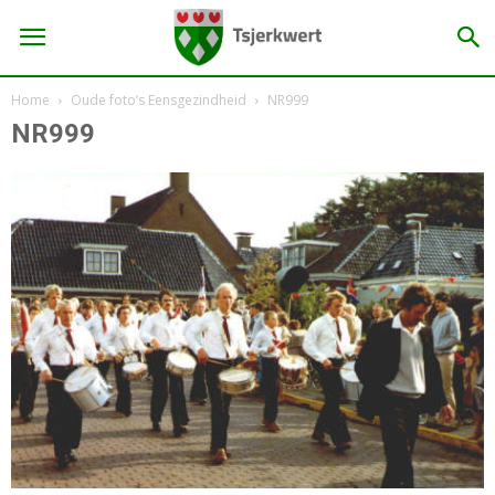
Home
Oude foto’s Eensgezindheid
NR999
NR999