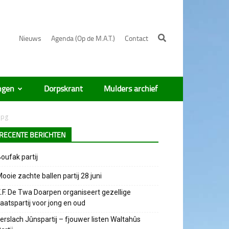
Nieuws
Agenda (Op de M.A.T.)
Contact
ngen
Dorpskrant
Mulders archief
jpg
RECENTE BERICHTEN
oufak partij
ooie zachte ballen partij 28 juni
.F. De Twa Doarpen organiseert gezellige
aatspartij voor jong en oud
erslach Jûnspartij – fjouwer listen Waltahûs