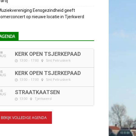
artij
uziekvereniging Eensgezindheid geeft
omerconcert op nieuwe locatie in Tjerkwerd
AGENDA
08
KERK OPEN TSJERKEPAAD
AUG
13:00 - 17:00
Sint Petruskerk
15
KERK OPEN TSJERKEPAAD
AUG
13:00 - 17:00
Sint Petruskerk
15
STRAATKAATSEN
AUG
13:00
Tjerkwerd
BEKIJK VOLLEDIGE AGENDA