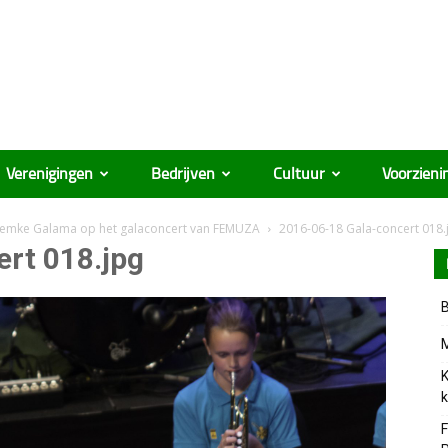
Verenigingen
Bedrijven
Cultuur
Voorzieni
 Femke Galama op het galaconcert van FEMUZA
2016-06-18 Gala-concert 018.
rt 018.jpg
B
M
K
k
F