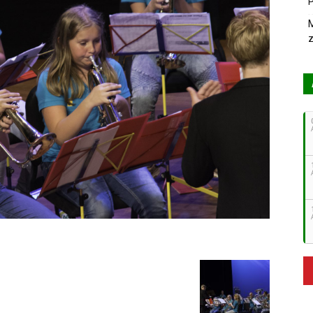
P
M
z