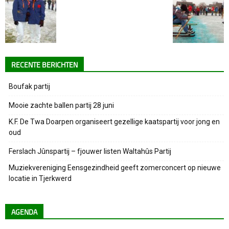
RECENTE BERICHTEN
Boufak partij
Mooie zachte ballen partij 28 juni
K.F. De Twa Doarpen organiseert gezellige kaatspartij voor jong en
oud
Ferslach Jûnspartij – fjouwer listen Waltahûs Partij
Muziekvereniging Eensgezindheid geeft zomerconcert op nieuwe
locatie in Tjerkwerd
AGENDA