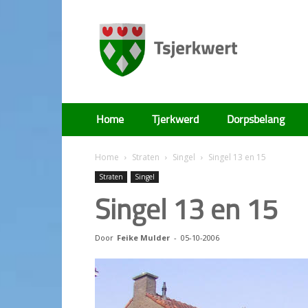
Tsjerkwert
Home
Tjerkwerd
Dorpsbelang
Home
Straten
Singel
Singel 13 en 15
Straten
Singel
Singel 13 en 15
Door
Feike Mulder
-
05-10-2006