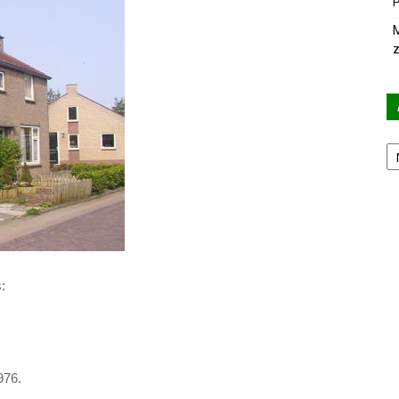
P
M
z
Ar
:
976.