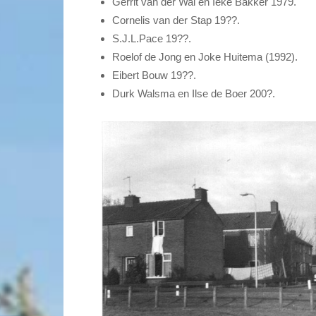
Gerrit van der Wal en Ieke Bakker 1979.
Cornelis van der Stap 19??.
S.J.L.Pace 19??.
Roelof de Jong en Joke Huitema (1992).
Eibert Bouw 19??.
Durk Walsma en Ilse de Boer 200?.