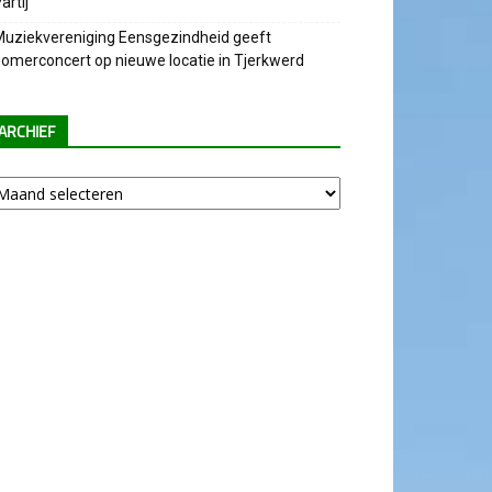
artij
uziekvereniging Eensgezindheid geeft
omerconcert op nieuwe locatie in Tjerkwerd
ARCHIEF
chief