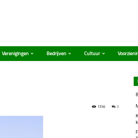
Verenigingen
Bedrijven
Cultuur
Voorzieni
B
M
1356
0
K
k
F