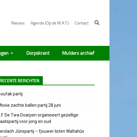
Nieuws
Agenda (Op de M.A.T.)
Contact
ngen
Dorpskrant
Mulders archief
RECENTE BERICHTEN
oufak partij
ooie zachte ballen partij 28 juni
.F. De Twa Doarpen organiseert gezellige
aatspartij voor jong en oud
erslach Jûnspartij – fjouwer listen Waltahûs