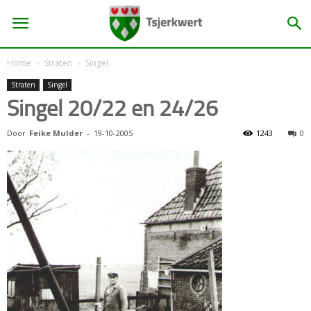
Home
Straten
Singel
Straten
Singel
Singel 20/22 en 24/26
Door
Feike Mulder
-
19-10-2005
1243
0