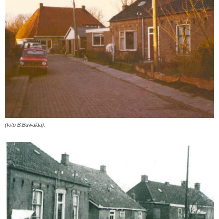
(foto B.Buwalda).