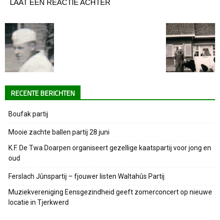
LAAT EEN REACTIE ACHTER
RECENTE BERICHTEN
Boufak partij
Mooie zachte ballen partij 28 juni
K.F. De Twa Doarpen organiseert gezellige kaatspartij voor jong en
oud
Ferslach Jûnspartij – fjouwer listen Waltahûs Partij
Muziekvereniging Eensgezindheid geeft zomerconcert op nieuwe
locatie in Tjerkwerd