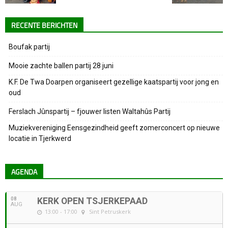
RECENTE BERICHTEN
Boufak partij
Mooie zachte ballen partij 28 juni
K.F. De Twa Doarpen organiseert gezellige kaatspartij voor jong en
oud
Ferslach Jûnspartij – fjouwer listen Waltahûs Partij
Muziekvereniging Eensgezindheid geeft zomerconcert op nieuwe
locatie in Tjerkwerd
AGENDA
08
KERK OPEN TSJERKEPAAD
AUG
13:00 - 17:00
Sint Petruskerk