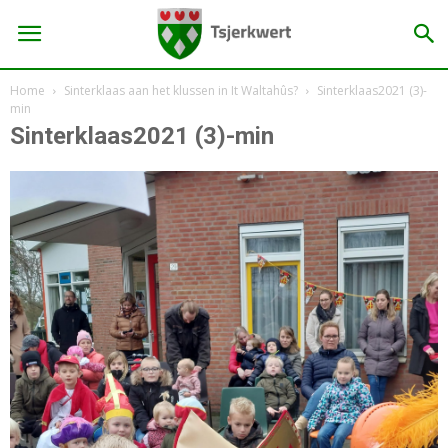
Home
Sinterklaas aan het klussen in It Waltahûs?
Sinterklaas2021 (3)-
min
Sinterklaas2021 (3)-min