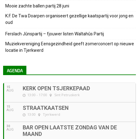
Mooie zachte ballen partij 28 juni
K.F. De Twa Doarpen organiseert gezellige kaatspartij voor jong en
oud
Ferslach Jûnspartij – fjouwer listen Waltahûs Partij
Muziekvereniging Eensgezindheid geeft zomerconcert op nieuwe
locatie in Tjerkwerd
AGENDA
15
KERK OPEN TSJERKEPAAD
AUG
13:00 - 17:00
Sint Petruskerk
15
STRAATKAATSEN
AUG
13:00
Tjerkwerd
30
BAR OPEN LAATSTE ZONDAG VAN DE
AUG
MAAND