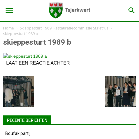
Home
Skieppesturt 1989: Restauratiecommissie St.Petrus
skieppesturt 1989 b
skieppesturt 1989 b
LAAT EEN REACTIE ACHTER
RECENTE BERICHTEN
Boufak partij