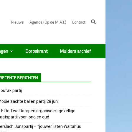
Nieuws
Agenda (Op de M.A.T.)
Contact
ngen
Dorpskrant
Mulders archief
RECENTE BERICHTEN
oufak partij
ooie zachte ballen partij 28 juni
.F. De Twa Doarpen organiseert gezellige
aatspartij voor jong en oud
erslach Jûnspartij – fjouwer listen Waltahûs