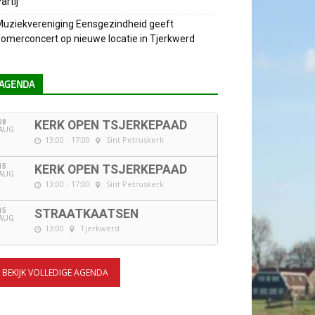
artij
uziekvereniging Eensgezindheid geeft
omerconcert op nieuwe locatie in Tjerkwerd
AGENDA
08
KERK OPEN TSJERKEPAAD
AUG
13:00 - 17:00
Sint Petruskerk
15
KERK OPEN TSJERKEPAAD
AUG
13:00 - 17:00
Sint Petruskerk
15
STRAATKAATSEN
AUG
13:00
Tjerkwerd
BEKIJK VOLLEDIGE AGENDA