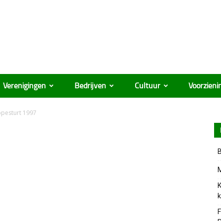
Verenigingen
Bedrijven
Cultuur
Voorzieni
ppesturt 1997
B
M
K
k
F