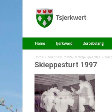
Tsjerkwert
Home
Tjerkwerd
Dorpsbelang
Home
Skieppesturt 1997: Richtsje Speerstra
Skie
Skieppesturt 1997