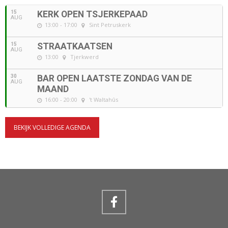
15
KERK OPEN TSJERKEPAAD
AUG
13:00 - 17:00
Sint Petruskerk
15
STRAATKAATSEN
AUG
13:00
Tjerkwerd
30
BAR OPEN LAATSTE ZONDAG VAN DE
AUG
MAAND
16:00 - 20:00
't Waltahûs
BEKIJK VOLLEDIGE AGENDA