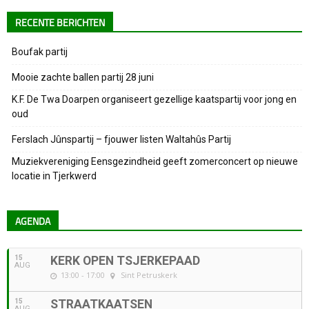
RECENTE BERICHTEN
Boufak partij
Mooie zachte ballen partij 28 juni
K.F. De Twa Doarpen organiseert gezellige kaatspartij voor jong en
oud
Ferslach Jûnspartij – fjouwer listen Waltahûs Partij
Muziekvereniging Eensgezindheid geeft zomerconcert op nieuwe
locatie in Tjerkwerd
AGENDA
15
KERK OPEN TSJERKEPAAD
AUG
13:00 - 17:00
Sint Petruskerk
15
STRAATKAATSEN
AUG