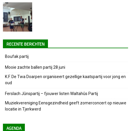
RECENTE BERICHTEN
Boufak partij
Mooie zachte ballen partij 28 juni
K.F. De Twa Doarpen organiseert gezellige kaatspartij voor jong en
oud
Ferslach Jûnspartij – fjouwer listen Waltahûs Partij
Muziekvereniging Eensgezindheid geeft zomerconcert op nieuwe
locatie in Tjerkwerd
AGENDA