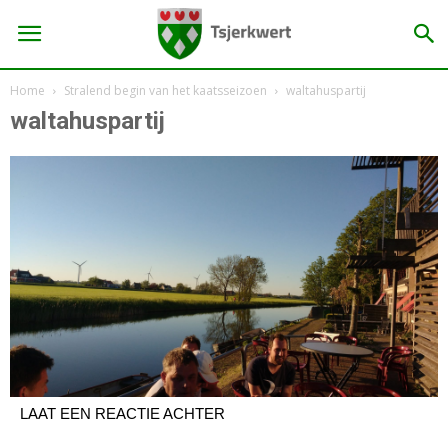
Home
Stralend begin van het kaatsseizoen
waltahuspartij
waltahuspartij
LAAT EEN REACTIE ACHTER