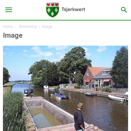
Home
Stremming
Image
Image