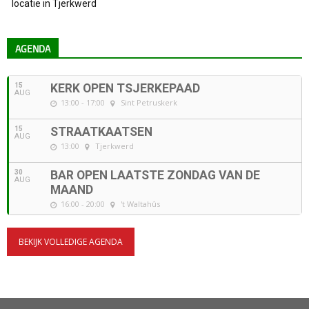
locatie in Tjerkwerd
AGENDA
15
KERK OPEN TSJERKEPAAD
AUG
13:00 - 17:00
Sint Petruskerk
15
STRAATKAATSEN
AUG
13:00
Tjerkwerd
30
BAR OPEN LAATSTE ZONDAG VAN DE
AUG
MAAND
16:00 - 20:00
't Waltahûs
BEKIJK VOLLEDIGE AGENDA