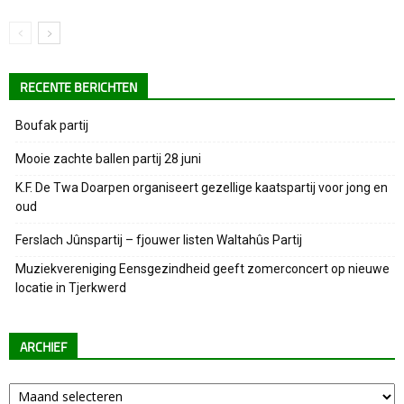
RECENTE BERICHTEN
Boufak partij
Mooie zachte ballen partij 28 juni
K.F. De Twa Doarpen organiseert gezellige kaatspartij voor jong en
oud
Ferslach Jûnspartij – fjouwer listen Waltahûs Partij
Muziekvereniging Eensgezindheid geeft zomerconcert op nieuwe
locatie in Tjerkwerd
ARCHIEF
Archief