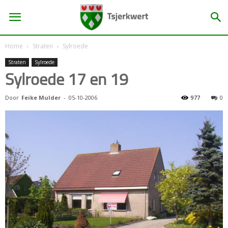
Home
Straten
Sylroede
Straten
Sylroede
Sylroede 17 en 19
Door
Feike Mulder
-
05-10-2006
977
0