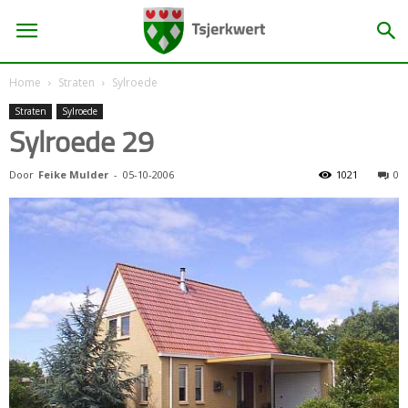
Home
Straten
Sylroede
Straten
Sylroede
Sylroede 29
Door
Feike Mulder
-
05-10-2006
1021
0