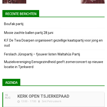
RECENTE BERICHTEN
Boufak partij
Mooie zachte ballen partij 28 juni
K.F. De Twa Doarpen organiseert gezellige kaatspartij voor jong en
oud
Ferslach Jûnspartij – fjouwer listen Waltahûs Partij
Muziekvereniging Eensgezindheid geeft zomerconcert op nieuwe
locatie in Tjerkwerd
AGENDA
15
KERK OPEN TSJERKEPAAD
AUG
13:00 - 17:00
Sint Petruskerk