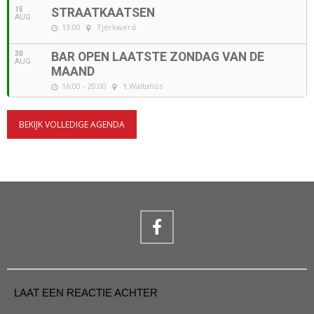
15
STRAATKAATSEN
AUG
13:00
Tjerkwerd
30
BAR OPEN LAATSTE ZONDAG VAN DE
AUG
MAAND
16:00 - 20:00
't Waltahûs
BEKIJK VOLLEDIGE AGENDA
LAAT EEN REACTIE ACHTER