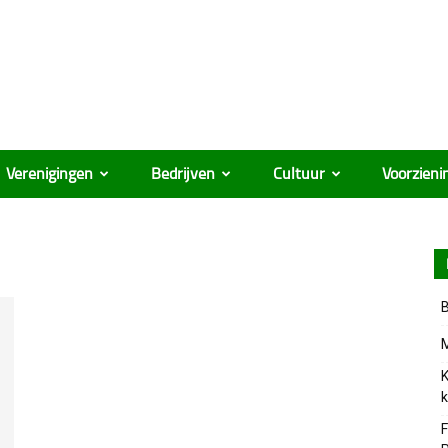
Verenigingen
Bedrijven
Cultuur
Voorzieni
B
M
K
k
F