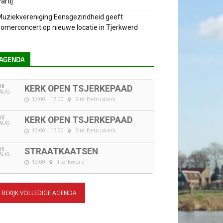
artij
uziekvereniging Eensgezindheid geeft
omerconcert op nieuwe locatie in Tjerkwerd
AGENDA
08
KERK OPEN TSJERKEPAAD
AUG
13:00 - 17:00
Sint Petruskerk
15
KERK OPEN TSJERKEPAAD
AUG
13:00 - 17:00
Sint Petruskerk
15
STRAATKAATSEN
AUG
13:00
Tjerkwerd
BEKIJK VOLLEDIGE AGENDA