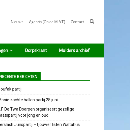
Nieuws
Agenda (Op de M.A.T.)
Contact
ngen
Dorpskrant
Mulders archief
RECENTE BERICHTEN
oufak partij
ooie zachte ballen partij 28 juni
.F. De Twa Doarpen organiseert gezellige
aatspartij voor jong en oud
erslach Jûnspartij – fjouwer listen Waltahûs