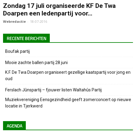
Zondag 17 juli organiseerde KF De Twa
Doarpen een ledenpartij voor...
Webredactie
-
18-07-2016
RECENTE BERICHTEN
Boufak partij
Mooie zachte ballen partij 28 juni
K.F. De Twa Doarpen organiseert gezellige kaatspartij voor jong en
oud
Ferslach Jûnspartij – fjouwer listen Waltahûs Partij
Muziekvereniging Eensgezindheid geeft zomerconcert op nieuwe
locatie in Tjerkwerd
AGENDA