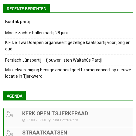
RECENTE BERICHTEN
Boufak partij
Mooie zachte ballen partij 28 juni
K.F. De Twa Doarpen organiseert gezellige kaatspartij voor jong en
oud
Ferslach Jûnspartij – fjouwer listen Waltahûs Partij
Muziekvereniging Eensgezindheid geeft zomerconcert op nieuwe
locatie in Tjerkwerd
AGENDA
15
KERK OPEN TSJERKEPAAD
AUG
13:00 - 17:00
Sint Petruskerk
15
STRAATKAATSEN
AUG