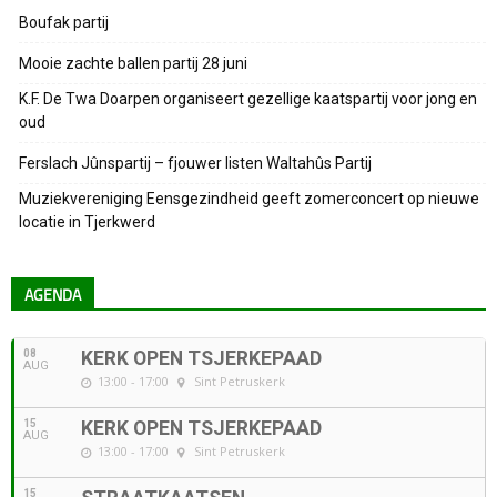
Boufak partij
Mooie zachte ballen partij 28 juni
K.F. De Twa Doarpen organiseert gezellige kaatspartij voor jong en
oud
Ferslach Jûnspartij – fjouwer listen Waltahûs Partij
Muziekvereniging Eensgezindheid geeft zomerconcert op nieuwe
locatie in Tjerkwerd
AGENDA
08
KERK OPEN TSJERKEPAAD
AUG
13:00 - 17:00
Sint Petruskerk
15
KERK OPEN TSJERKEPAAD
AUG
13:00 - 17:00
Sint Petruskerk
15