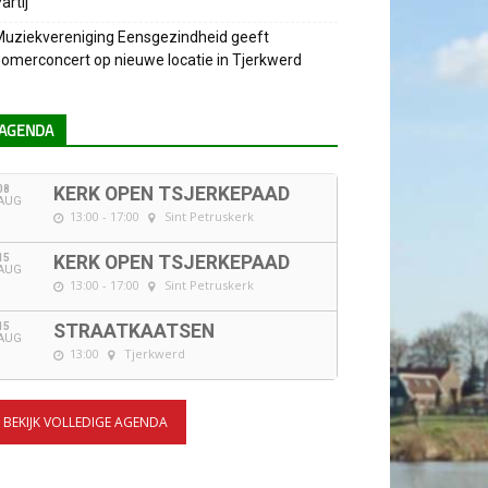
artij
uziekvereniging Eensgezindheid geeft
omerconcert op nieuwe locatie in Tjerkwerd
AGENDA
08
KERK OPEN TSJERKEPAAD
AUG
13:00 - 17:00
Sint Petruskerk
15
KERK OPEN TSJERKEPAAD
AUG
13:00 - 17:00
Sint Petruskerk
15
STRAATKAATSEN
AUG
13:00
Tjerkwerd
BEKIJK VOLLEDIGE AGENDA