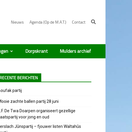
Nieuws
Agenda (Op de M.A.T.)
Contact
ngen
Dorpskrant
Mulders archief
RECENTE BERICHTEN
oufak partij
ooie zachte ballen partij 28 juni
.F. De Twa Doarpen organiseert gezellige
aatspartij voor jong en oud
erslach Jûnspartij – fjouwer listen Waltahûs