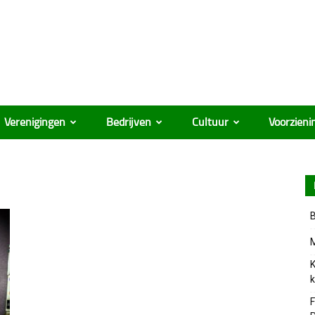
Verenigingen
Bedrijven
Cultuur
Voorzieni
B
M
K
k
F