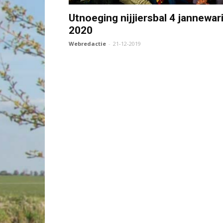
Utnoeging nijjiersbal 4 jannewar
2020
Webredactie
-
21-12-2019