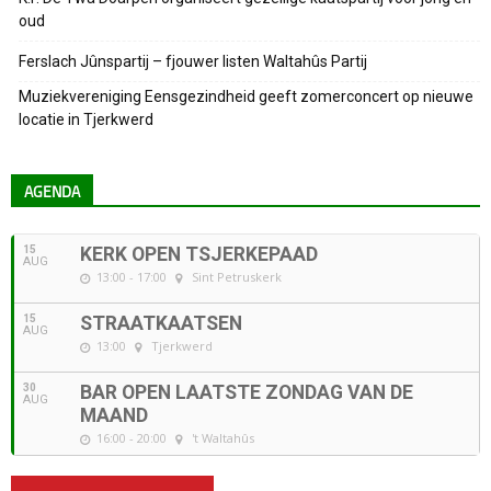
oud
Ferslach Jûnspartij – fjouwer listen Waltahûs Partij
Muziekvereniging Eensgezindheid geeft zomerconcert op nieuwe
locatie in Tjerkwerd
AGENDA
15
KERK OPEN TSJERKEPAAD
AUG
13:00 - 17:00
Sint Petruskerk
15
STRAATKAATSEN
AUG
13:00
Tjerkwerd
30
BAR OPEN LAATSTE ZONDAG VAN DE
AUG
MAAND
16:00 - 20:00
't Waltahûs