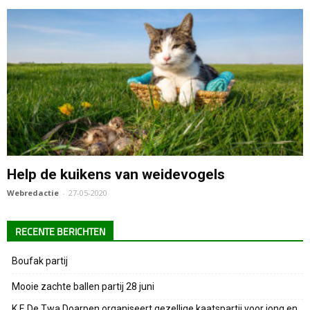
Help de kuikens van weidevogels
Webredactie
-
27-05-2020
RECENTE BERICHTEN
Boufak partij
Mooie zachte ballen partij 28 juni
K.F. De Twa Doarpen organiseert gezellige kaatspartij voor jong en