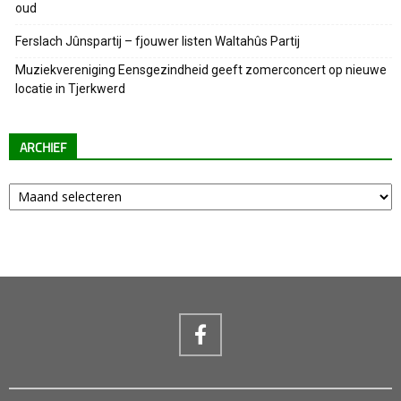
oud
Ferslach Jûnspartij – fjouwer listen Waltahûs Partij
Muziekvereniging Eensgezindheid geeft zomerconcert op nieuwe
locatie in Tjerkwerd
ARCHIEF
Archief