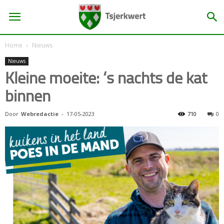
Home
Nieuws
Nieuws
Kleine moeite: ‘s nachts de kat
binnen
Door
Webredactie
-
17-05-2023
710
0