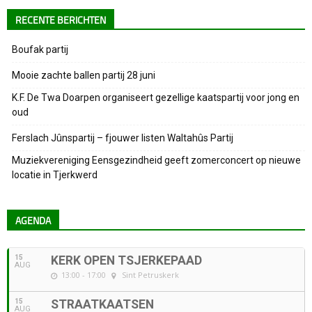
RECENTE BERICHTEN
Boufak partij
Mooie zachte ballen partij 28 juni
K.F. De Twa Doarpen organiseert gezellige kaatspartij voor jong en
oud
Ferslach Jûnspartij – fjouwer listen Waltahûs Partij
Muziekvereniging Eensgezindheid geeft zomerconcert op nieuwe
locatie in Tjerkwerd
AGENDA
15
KERK OPEN TSJERKEPAAD
AUG
13:00 - 17:00
Sint Petruskerk
15
STRAATKAATSEN
AUG