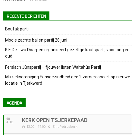
RECENTE BERICHTEN
Boufak partij
Mooie zachte ballen partij 28 juni
K.F. De Twa Doarpen organiseert gezellige kaatspartij voor jong en
oud
Ferslach Jûnspartij – fjouwer listen Waltahûs Partij
Muziekvereniging Eensgezindheid geeft zomerconcert op nieuwe
locatie in Tjerkwerd
AGENDA
08
KERK OPEN TSJERKEPAAD
AUG
13:00 - 17:00
Sint Petruskerk