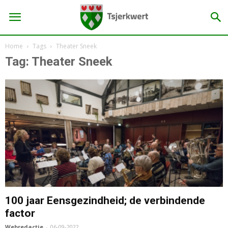
Home
Tags
Theater Sneek
Tag: Theater Sneek
100 jaar Eensgezindheid; de verbindende
factor
Webredactie
-
06-09-2022