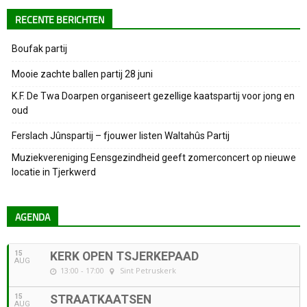
RECENTE BERICHTEN
Boufak partij
Mooie zachte ballen partij 28 juni
K.F. De Twa Doarpen organiseert gezellige kaatspartij voor jong en
oud
Ferslach Jûnspartij – fjouwer listen Waltahûs Partij
Muziekvereniging Eensgezindheid geeft zomerconcert op nieuwe
locatie in Tjerkwerd
AGENDA
15
KERK OPEN TSJERKEPAAD
AUG
13:00 - 17:00
Sint Petruskerk
15
STRAATKAATSEN
AUG