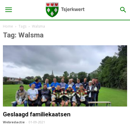
Home
Tags
Walsma
Tag: Walsma
Geslaagd familiekaatsen
Webredactie
-
01-09-2021