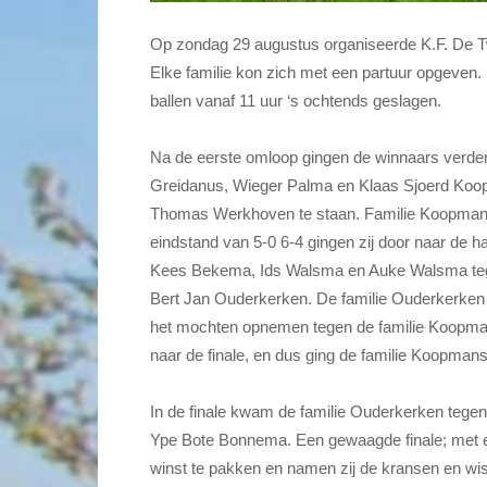
Op zondag 29 augustus organiseerde K.F. De Tw
Elke familie kon zich met een partuur opgeven. 
ballen vanaf 11 uur ‘s ochtends geslagen.
Na de eerste omloop gingen de winnaars verder
Greidanus, Wieger Palma en Klaas Sjoerd Koop
Thomas Werkhoven te staan. Familie Koopmans bl
eindstand van 5-0 6-4 gingen zij door naar de h
Kees Bekema, Ids Walsma en Auke Walsma teg
Bert Jan Ouderkerken. De familie Ouderkerken pa
het mochten opnemen tegen de familie Koopmans
naar de finale, en dus ging de familie Koopmans
In de finale kwam de familie Ouderkerken tege
Ype Bote Bonnema. Een gewaagde finale; met ee
winst te pakken en namen zij de kransen en wi