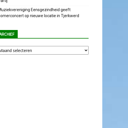
artij
uziekvereniging Eensgezindheid geeft
omerconcert op nieuwe locatie in Tjerkwerd
ARCHIEF
chief