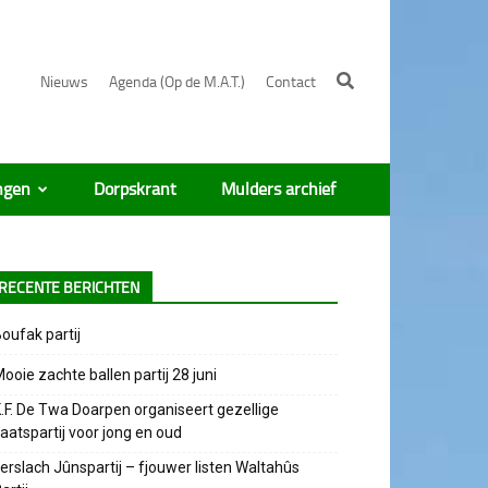
Nieuws
Agenda (Op de M.A.T.)
Contact
ngen
Dorpskrant
Mulders archief
RECENTE BERICHTEN
oufak partij
ooie zachte ballen partij 28 juni
.F. De Twa Doarpen organiseert gezellige
aatspartij voor jong en oud
erslach Jûnspartij – fjouwer listen Waltahûs