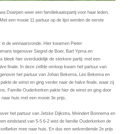
a Doarpen weer een familiekaatspartij voor haar leden.
Met een mooie 11 partuur op de lijst werden de eerste
 in de winnaarsronde. Hier kwamen Pieter
mans tegenover Siegrid de Boer, Bart Ypma en
eek hier overduidelijk de sterkere partij: met een
alve finale. In deze zelfde omloop kwam het partuur van
enover het partuur van Johan Bekema, Leo Bekema en
kte de winst en ging verder naar de halve finale, waar zij
. Familie Ouderkerken pakte hier de winst en ging door
 naar huis met een mooie 3e prijs.
nover het partuur van Jetske Dijkstra, Meindert Bonnema en
n eindstand van 5-5 6-2 wist de familie Ouderkerken de
sselbeker mee naar huis. En dus een welverdiende 2e prijs