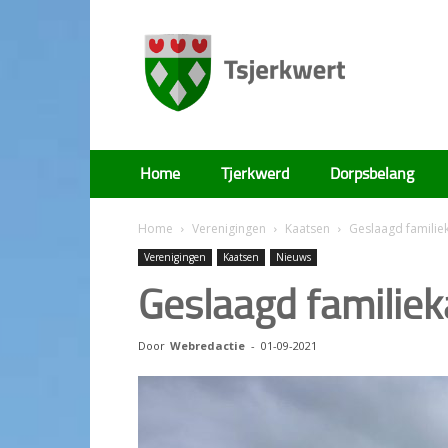
Tsjerkwert
Home
Tjerkwerd
Dorpsbelang
Home
Verenigingen
Kaatsen
Geslaagd familie
Verenigingen
Kaatsen
Nieuws
Geslaagd familie
Door
Webredactie
-
01-09-2021