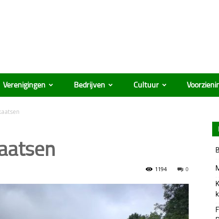
Verenigingen
Bedrijven
Cultuur
Voorzieni
kaatsen
kaatsen
B
M
1194
0
K
k
F