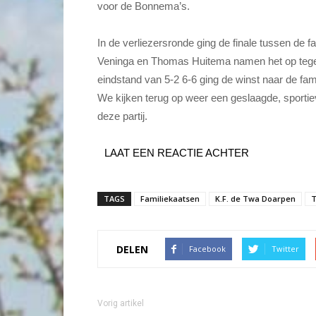
voor de Bonnema’s.
In de verliezersronde ging de finale tussen de 
Veninga en Thomas Huitema namen het op tege
eindstand van 5-2 6-6 ging de winst naar de fam
We kijken terug op weer een geslaagde, sporti
deze partij.
LAAT EEN REACTIE ACHTER
TAGS
Familiekaatsen
K.F. de Twa Doarpen
T
DELEN
Facebook
Twitter
Vorig artikel