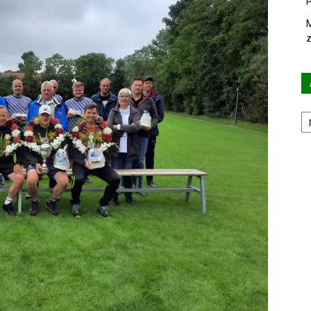
P
M
z
Ar