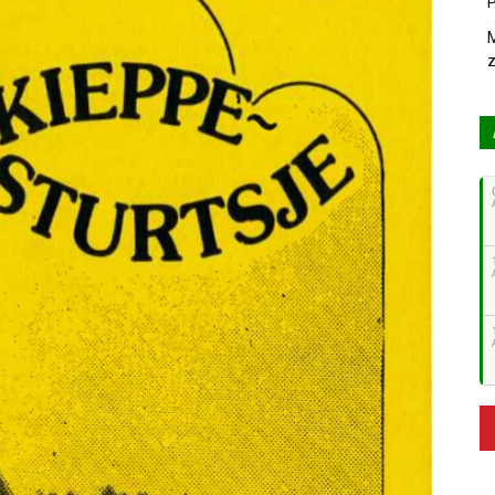
P
M
z