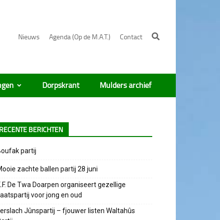
Nieuws
Agenda (Op de M.A.T.)
Contact
ngen
Dorpskrant
Mulders archief
RECENTE BERICHTEN
oufak partij
ooie zachte ballen partij 28 juni
.F. De Twa Doarpen organiseert gezellige
aatspartij voor jong en oud
erslach Jûnspartij – fjouwer listen Waltahûs