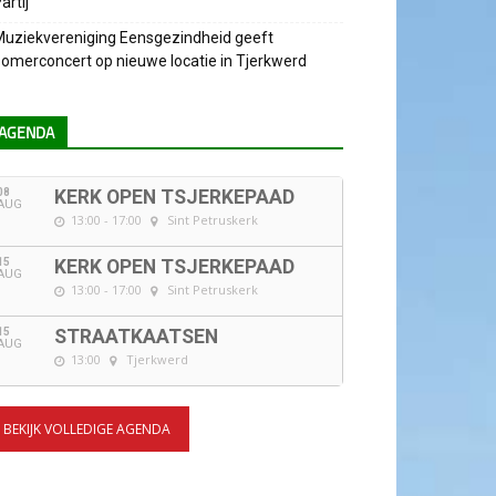
artij
uziekvereniging Eensgezindheid geeft
omerconcert op nieuwe locatie in Tjerkwerd
AGENDA
08
KERK OPEN TSJERKEPAAD
AUG
13:00 - 17:00
Sint Petruskerk
15
KERK OPEN TSJERKEPAAD
AUG
13:00 - 17:00
Sint Petruskerk
15
STRAATKAATSEN
AUG
13:00
Tjerkwerd
BEKIJK VOLLEDIGE AGENDA