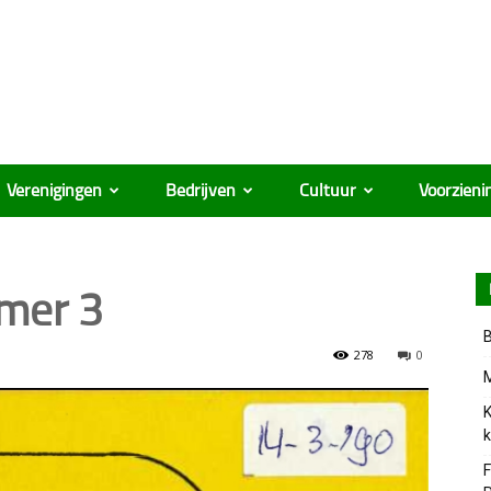
Verenigingen
Bedrijven
Cultuur
Voorzieni
ûmer 3
B
278
0
M
K
k
F