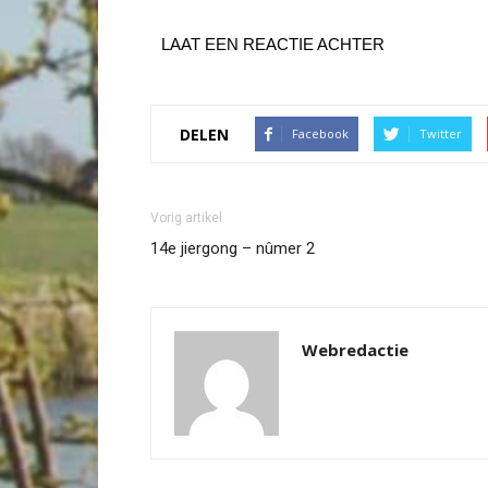
LAAT EEN REACTIE ACHTER
DELEN
Facebook
Twitter
Vorig artikel
14e jiergong – nûmer 2
Webredactie