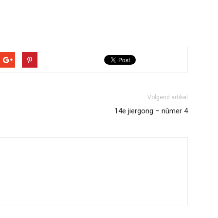
Volgend artikel
14e jiergong – nûmer 4