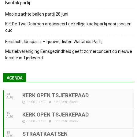
Boufak partij
Mooie zachte ballen partij 28 juni
K.F. De Twa Doarpen organiseert gezellige kaatspartij voor jong en
oud
Ferslach Jûnspartij – fjouwer listen Waltahûs Partij
Muziekvereniging Eensgezindheid geeft zomerconcert op nieuwe
locatie in Tjerkwerd
AGENDA
08
KERK OPEN TSJERKEPAAD
AUG
13:00 - 17:00
Sint Petruskerk
15
KERK OPEN TSJERKEPAAD
AUG
13:00 - 17:00
Sint Petruskerk
15
STRAATKAATSEN
AUG