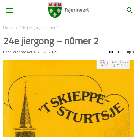
Home
24e jiergong - nûmer 2
24e jiergong – nûmer 2
Door
Webredactie
-
30-05-2020
320
0