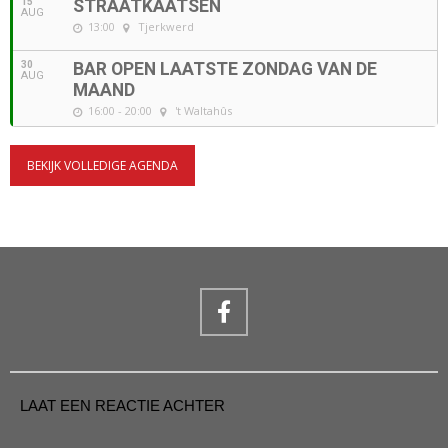
15
STRAATKAATSEN
AUG
13:00
Tjerkwerd
30
BAR OPEN LAATSTE ZONDAG VAN DE
AUG
MAAND
16:00 - 20:00
't Waltahûs
BEKIJK VOLLEDIGE AGENDA
LAAT EEN REACTIE ACHTER