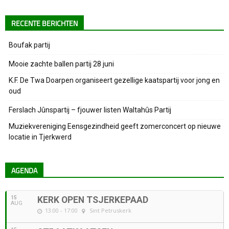
RECENTE BERICHTEN
Boufak partij
Mooie zachte ballen partij 28 juni
K.F. De Twa Doarpen organiseert gezellige kaatspartij voor jong en
oud
Ferslach Jûnspartij – fjouwer listen Waltahûs Partij
Muziekvereniging Eensgezindheid geeft zomerconcert op nieuwe
locatie in Tjerkwerd
AGENDA
15
KERK OPEN TSJERKEPAAD
AUG
13:00 - 17:00
Sint Petruskerk