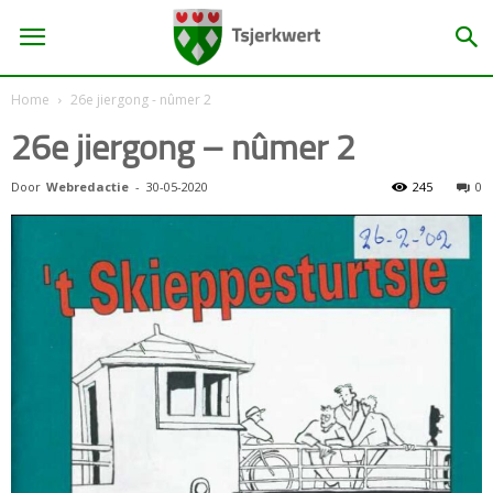
Home
26e jiergong - nûmer 2
26e jiergong – nûmer 2
Door
Webredactie
-
30-05-2020
245
0