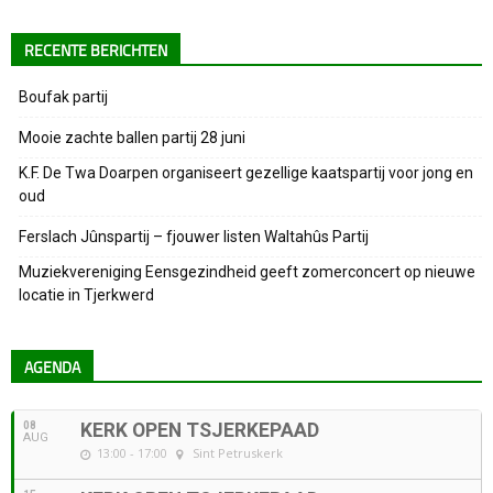
RECENTE BERICHTEN
Boufak partij
Mooie zachte ballen partij 28 juni
K.F. De Twa Doarpen organiseert gezellige kaatspartij voor jong en
oud
Ferslach Jûnspartij – fjouwer listen Waltahûs Partij
Muziekvereniging Eensgezindheid geeft zomerconcert op nieuwe
locatie in Tjerkwerd
AGENDA
08
KERK OPEN TSJERKEPAAD
AUG
13:00 - 17:00
Sint Petruskerk