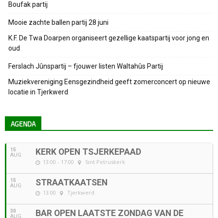
Boufak partij
Mooie zachte ballen partij 28 juni
K.F. De Twa Doarpen organiseert gezellige kaatspartij voor jong en
oud
Ferslach Jûnspartij – fjouwer listen Waltahûs Partij
Muziekvereniging Eensgezindheid geeft zomerconcert op nieuwe
locatie in Tjerkwerd
AGENDA
15
KERK OPEN TSJERKEPAAD
AUG
13:00 - 17:00
Sint Petruskerk
15
STRAATKAATSEN
AUG
13:00
Tjerkwerd
30
BAR OPEN LAATSTE ZONDAG VAN DE
AUG