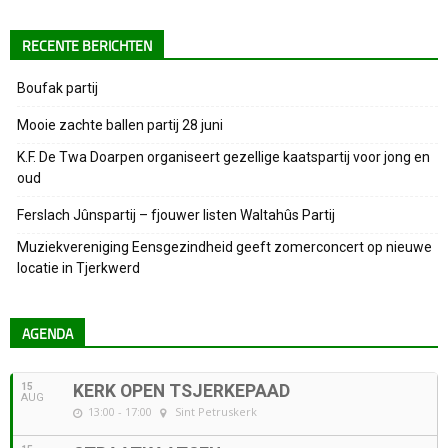
RECENTE BERICHTEN
Boufak partij
Mooie zachte ballen partij 28 juni
K.F. De Twa Doarpen organiseert gezellige kaatspartij voor jong en
oud
Ferslach Jûnspartij – fjouwer listen Waltahûs Partij
Muziekvereniging Eensgezindheid geeft zomerconcert op nieuwe
locatie in Tjerkwerd
AGENDA
15
KERK OPEN TSJERKEPAAD
AUG
13:00 - 17:00
Sint Petruskerk