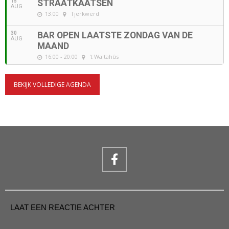
15
STRAATKAATSEN
AUG
13:00
Tjerkwerd
30
BAR OPEN LAATSTE ZONDAG VAN DE
AUG
MAAND
16:00 - 20:00
't Waltahûs
BEKIJK VOLLEDIGE AGENDA
LAAT EEN REACTIE ACHTER