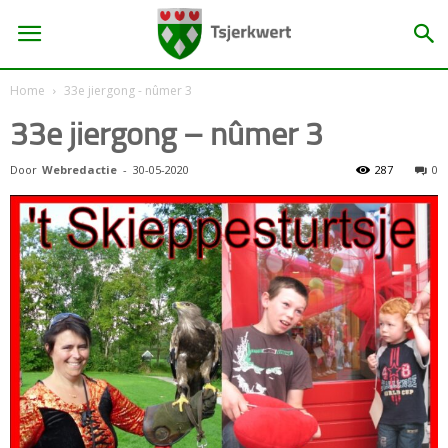
Home
33e jiergong - nûmer 3
33e jiergong – nûmer 3
Door
Webredactie
-
30-05-2020
287
0