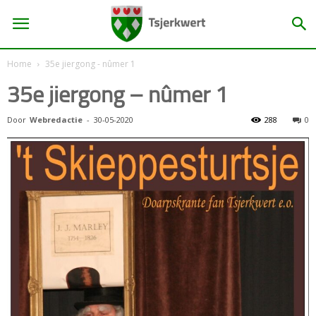
Home
35e jiergong - nûmer 1
35e jiergong – nûmer 1
Door
Webredactie
-
30-05-2020
288
0