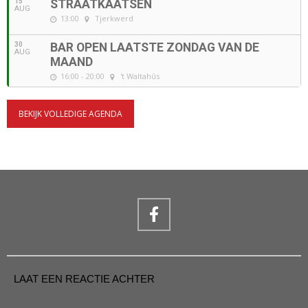
15
STRAATKAATSEN
AUG
13:00
Tjerkwerd
30
BAR OPEN LAATSTE ZONDAG VAN DE
AUG
MAAND
16:00 - 20:00
't Waltahûs
BEKIJK VOLLEDIGE AGENDA
LAAT EEN REACTIE ACHTER