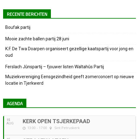
RECENTE BERICHTEN
Boufak partij
Mooie zachte ballen partij 28 juni
K.F. De Twa Doarpen organiseert gezellige kaatspartij voor jong en
oud
Ferslach Jûnspartij – fjouwer listen Waltahûs Partij
Muziekvereniging Eensgezindheid geeft zomerconcert op nieuwe
locatie in Tjerkwerd
AGENDA
15
KERK OPEN TSJERKEPAAD
AUG
13:00 - 17:00
Sint Petruskerk