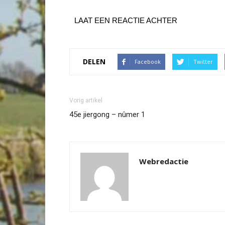
LAAT EEN REACTIE ACHTER
DELEN
Facebook
Twitter
Vorig artikel
45e jiergong – nûmer 1
Webredactie