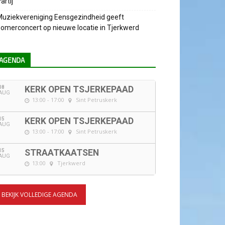
artij
uziekvereniging Eensgezindheid geeft
omerconcert op nieuwe locatie in Tjerkwerd
AGENDA
08
KERK OPEN TSJERKEPAAD
AUG
13:00 - 17:00
Sint Petruskerk
15
KERK OPEN TSJERKEPAAD
AUG
13:00 - 17:00
Sint Petruskerk
15
STRAATKAATSEN
AUG
13:00
Tjerkwerd
BEKIJK VOLLEDIGE AGENDA