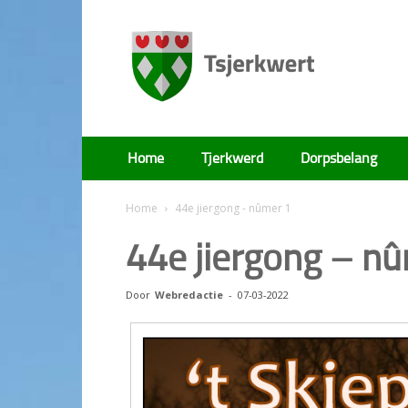
Tsjerkwert
Home
Tjerkwerd
Dorpsbelang
Home
44e jiergong - nûmer 1
44e jiergong – n
Door
Webredactie
-
07-03-2022