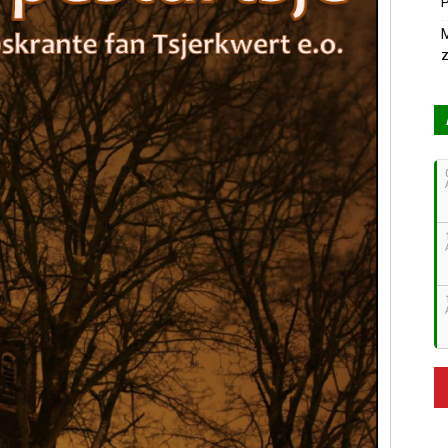
P
M
z