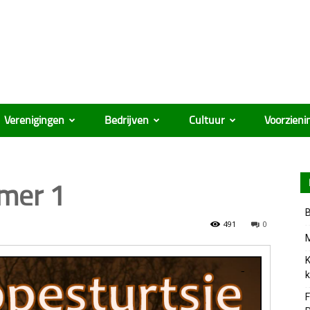
Verenigingen
Bedrijven
Cultuur
Voorzieni
ûmer 1
B
491
0
M
K
k
F