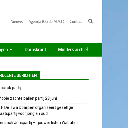
Nieuws
Agenda (Op de M.A.T.)
Contact
ngen
Dorpskrant
Mulders archief
RECENTE BERICHTEN
oufak partij
ooie zachte ballen partij 28 juni
.F. De Twa Doarpen organiseert gezellige
aatspartij voor jong en oud
erslach Jûnspartij – fjouwer listen Waltahûs