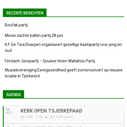
RECENTE BERICHTEN
Boufak partij
Mooie zachte ballen partij 28 juni
K.F. De Twa Doarpen organiseert gezellige kaatspartij voor jong en
oud
Ferslach Jûnspartij – fjouwer listen Waltahûs Partij
Muziekvereniging Eensgezindheid geeft zomerconcert op nieuwe
locatie in Tjerkwerd
AGENDA
08
KERK OPEN TSJERKEPAAD
AUG
13:00 - 17:00
Sint Petruskerk