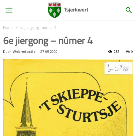
Home
6e jiergong - nûmer 4
6e jiergong – nûmer 4
Door
Webredactie
-
27-05-2020
282
0