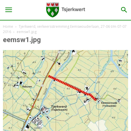
Home
Tjerkwerd, verkeersstremming Eemswouderlaan, 27-06 t/m 07-07
2016
eemsw1.jpg
eemsw1.jpg