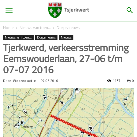
Home
Nieuws van toen...
Dorpsnieuws
Nieuws van toen...
Dorpsnieuws
Nieuws
Tjerkwerd, verkeersstremming
Eemswouderlaan, 27-06 t/m
07-07 2016
Door
Webredactie
-
09-06-2016
1157
0