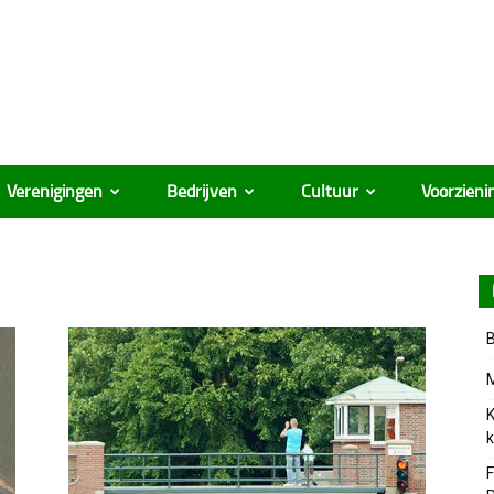
Verenigingen
Bedrijven
Cultuur
Voorzieni
B
M
K
k
F