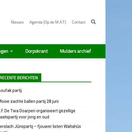
Nieuws
Agenda (Op de M.A.T.)
Contact
ngen
Dorpskrant
Mulders archief
RECENTE BERICHTEN
oufak partij
ooie zachte ballen partij 28 juni
.F. De Twa Doarpen organiseert gezellige
aatspartij voor jong en oud
erslach Jûnspartij – fjouwer listen Waltahûs