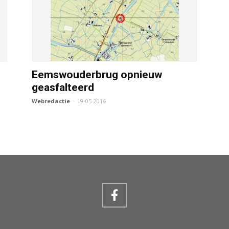
Eemswouderbrug opnieuw
geasfalteerd
Webredactie
-
19-05-2016