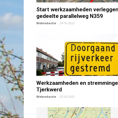
Start werkzaamheden verlegge
gedeelte parallelweg N359
Webredactie
-
24-10-2023
Werkzaamheden en stremming
Tjerkwerd
Webredactie
-
02-05-2022