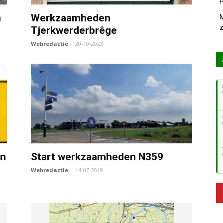
P
n
Werkzaamheden
M
z
Tjerkwerderbrêge
Webredactie
-
20-10-2023
en
Start werkzaamheden N359
Webredactie
-
14-07-2019