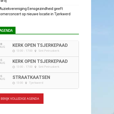
artij
uziekvereniging Eensgezindheid geeft
omerconcert op nieuwe locatie in Tjerkwerd
AGENDA
08
KERK OPEN TSJERKEPAAD
AUG
13:00 - 17:00
Sint Petruskerk
15
KERK OPEN TSJERKEPAAD
AUG
13:00 - 17:00
Sint Petruskerk
15
STRAATKAATSEN
AUG
13:00
Tjerkwerd
BEKIJK VOLLEDIGE AGENDA