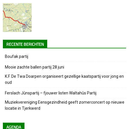
RECENTE BERICHTEN
Boufak partij
Mooie zachte ballen partij 28 juni
K.F. De Twa Doarpen organiseert gezellige kaatspartij voor jong en
oud
Ferslach Jûnspartij – fjouwer listen Waltahûs Partij
Muziekvereniging Eensgezindheid geeft zomerconcert op nieuwe
locatie in Tjerkwerd
AGENDA