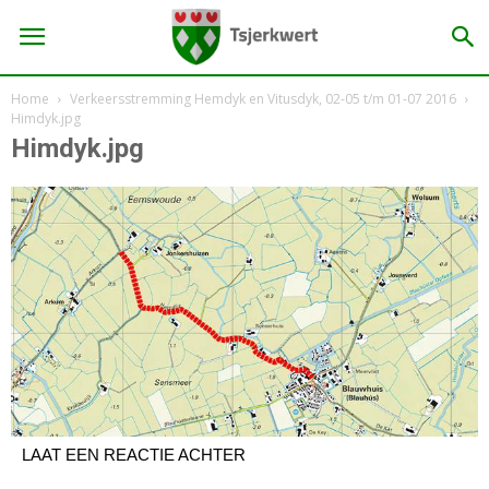
Home
Verkeersstremming Hemdyk en Vitusdyk, 02-05 t/m 01-07 2016
Himdyk.jpg
Himdyk.jpg
LAAT EEN REACTIE ACHTER