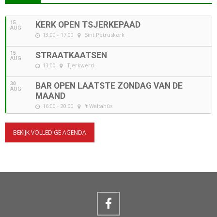
15
KERK OPEN TSJERKEPAAD
AUG
13:00 - 17:00
Sint Petruskerk
15
STRAATKAATSEN
AUG
13:00
Tjerkwerd
30
BAR OPEN LAATSTE ZONDAG VAN DE
AUG
MAAND
16:00 - 20:00
't Waltahûs
BEKIJK VOLLEDIGE AGENDA