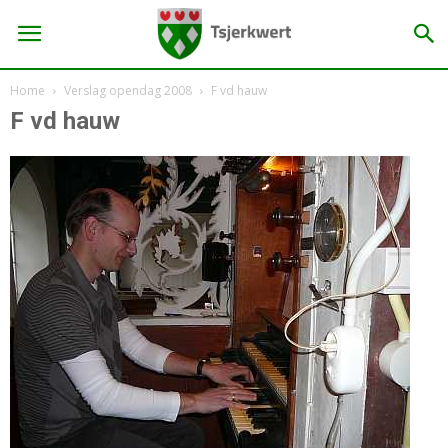
Home
Verslag opendag 2008
F vd hauw
F vd hauw