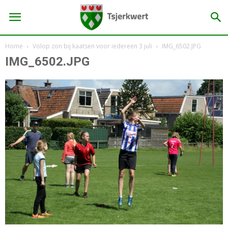
Home
Volop zon bij kaatsen voor iedereen 3 juli
IMG_6502.JPG
IMG_6502.JPG