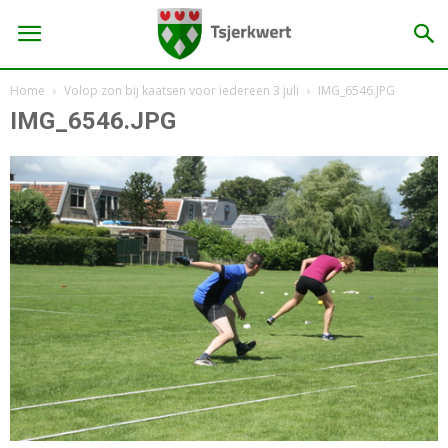
Home
Volop zon bij kaatsen voor iedereen 3 juli
IMG_6546.JPG
IMG_6546.JPG