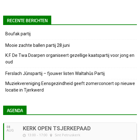
RECENTE BERICHTEN
Boufak partij
Mooie zachte ballen partij 28 juni
K.F. De Twa Doarpen organiseert gezellige kaatspartij voor jong en
oud
Ferslach Jûnspartij – fjouwer listen Waltahûs Partij
Muziekvereniging Eensgezindheid geeft zomerconcert op nieuwe
locatie in Tjerkwerd
AGENDA
08
KERK OPEN TSJERKEPAAD
AUG
13:00 - 17:00
Sint Petruskerk