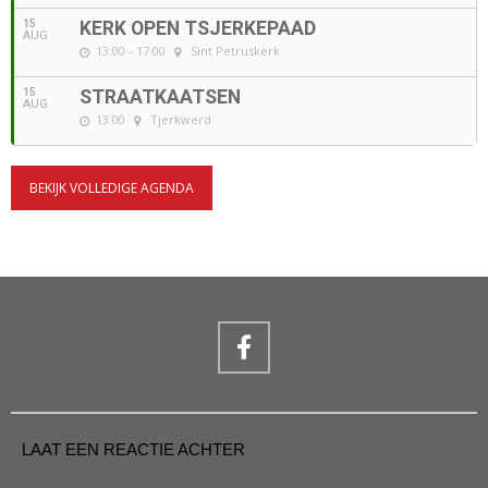
15
KERK OPEN TSJERKEPAAD
AUG
13:00 - 17:00
Sint Petruskerk
15
STRAATKAATSEN
AUG
13:00
Tjerkwerd
BEKIJK VOLLEDIGE AGENDA
LAAT EEN REACTIE ACHTER