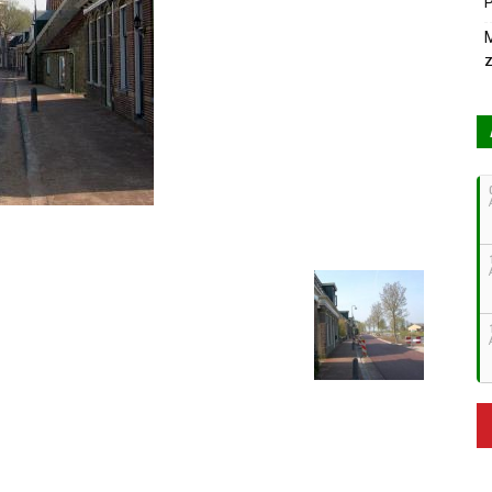
P
M
z