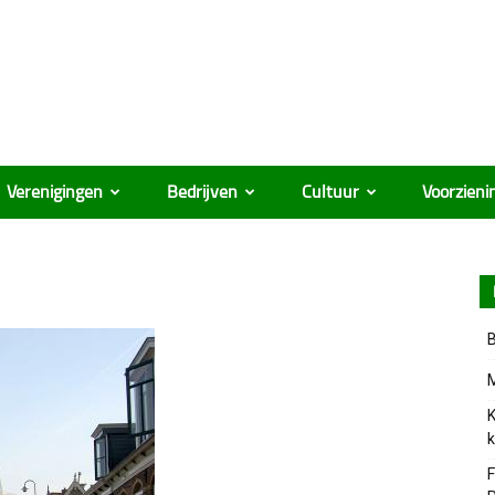
Verenigingen
Bedrijven
Cultuur
Voorzieni
B
M
K
k
F