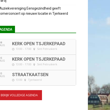
artij
uziekvereniging Eensgezindheid geeft
omerconcert op nieuwe locatie in Tjerkwerd
AGENDA
08
KERK OPEN TSJERKEPAAD
AUG
13:00 - 17:00
Sint Petruskerk
15
KERK OPEN TSJERKEPAAD
AUG
13:00 - 17:00
Sint Petruskerk
15
STRAATKAATSEN
AUG
13:00
Tjerkwerd
BEKIJK VOLLEDIGE AGENDA