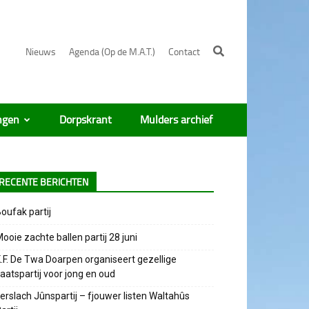
Nieuws
Agenda (Op de M.A.T.)
Contact
ngen
Dorpskrant
Mulders archief
RECENTE BERICHTEN
oufak partij
ooie zachte ballen partij 28 juni
.F. De Twa Doarpen organiseert gezellige
aatspartij voor jong en oud
erslach Jûnspartij – fjouwer listen Waltahûs