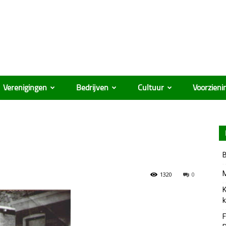
Verenigingen
Bedrijven
Cultuur
Voorzieni
B
M
1320
0
K
k
F