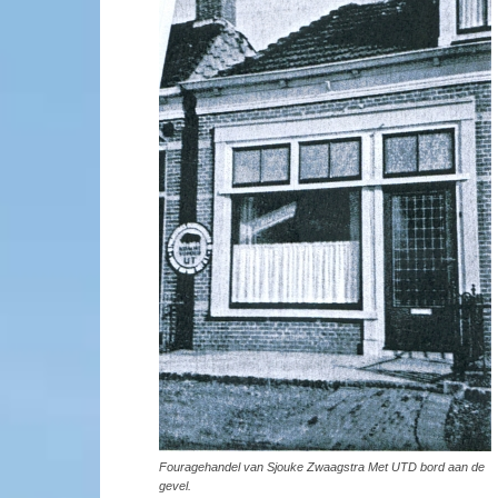
Fouragehandel van Sjouke Zwaagstra Met UTD bord aan de
gevel.