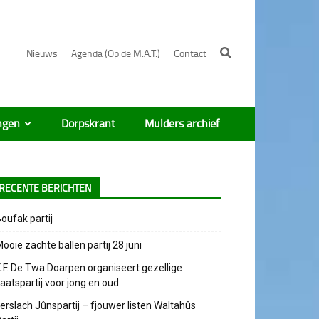
Nieuws
Agenda (Op de M.A.T.)
Contact
ngen
Dorpskrant
Mulders archief
RECENTE BERICHTEN
oufak partij
ooie zachte ballen partij 28 juni
.F. De Twa Doarpen organiseert gezellige
aatspartij voor jong en oud
erslach Jûnspartij – fjouwer listen Waltahûs