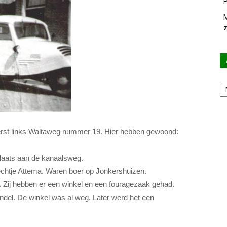
P
M
z
Ar
iterst links Waltaweg nummer 19. Hier hebben gewoond:
laats aan de kanaalsweg.
chtje Attema. Waren boer op Jonkershuizen.
Zij hebben er een winkel en een fouragezaak gehad.
del. De winkel was al weg. Later werd het een