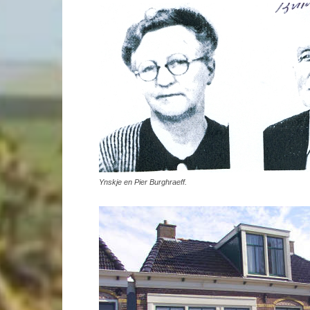
Ynskje en Pier Burghraeff.