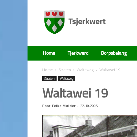
Tsjerkwert
Home
Tjerkwerd
Dorpsbelang
Home
Straten
Waltaweg
Waltawei 19
Straten
Waltaweg
Waltawei 19
Door
Feike Mulder
-
22-10-2005