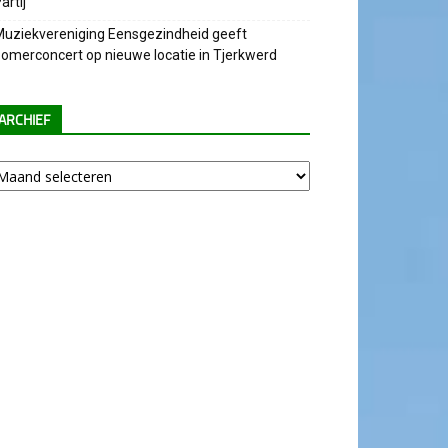
artij
uziekvereniging Eensgezindheid geeft
omerconcert op nieuwe locatie in Tjerkwerd
ARCHIEF
chief