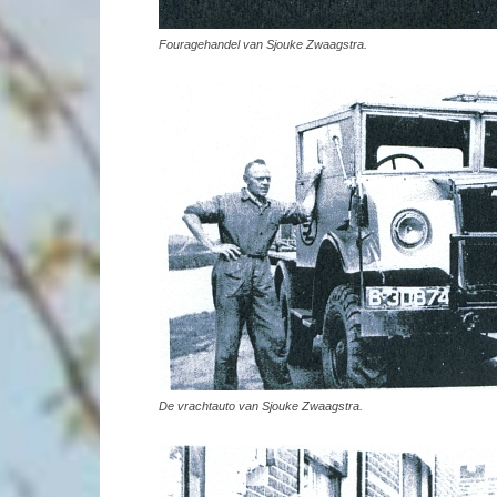
Fouragehandel van Sjouke Zwaagstra.
De vrachtauto van Sjouke Zwaagstra.