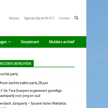
Nieuws
Agenda (Op de M.A.T.)
Contact
ngen
Dorpskrant
Mulders archief
RECENTE BERICHTEN
oufak partij
ooie zachte ballen partij 28 juni
.F. De Twa Doarpen organiseert gezellige
aatspartij voor jong en oud
erslach Jûnspartij – fjouwer listen Waltahûs