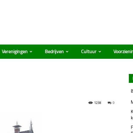
Verenigingen
Bedrijven
Cultuur
Voorzieni
B
M
1238
0
K
k
F