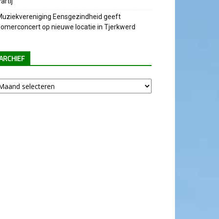
artij
uziekvereniging Eensgezindheid geeft
omerconcert op nieuwe locatie in Tjerkwerd
ARCHIEF
chief