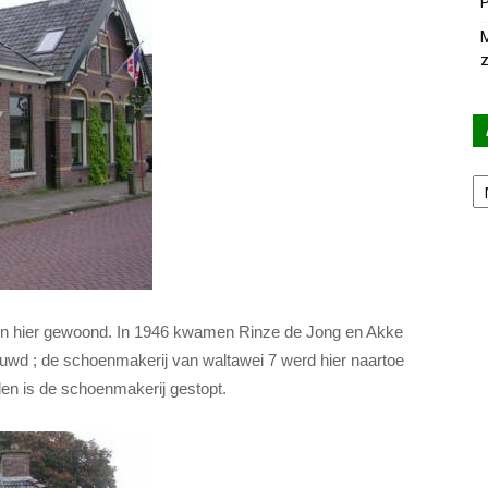
P
M
z
Ar
en hier gewoond. In 1946 kwamen Rinze de Jong en Akke
bouwd ; de schoenmakerij van waltawei 7 werd hier naartoe
den is de schoenmakerij gestopt.