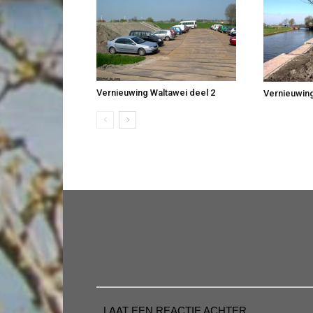
Vernieuwing Waltawei deel 2
Vernieuwing
LAAT EEN REACTIE ACHTER