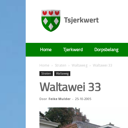
Tsjerkwert
Home
Tjerkwerd
Dorpsbelang
Home
Straten
Waltaweg
Waltawei 33
Straten
Waltaweg
Waltawei 33
Door
Feike Mulder
-
25-10-2005